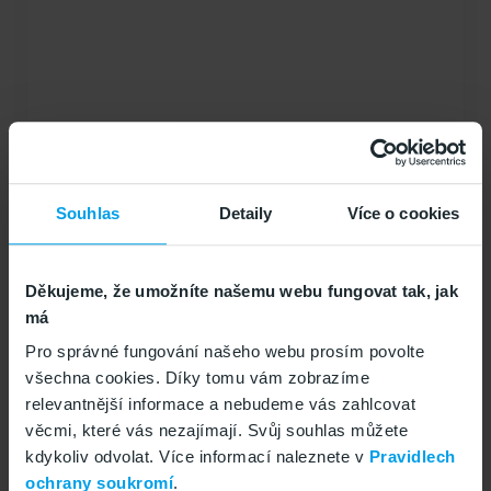
Náš
Tarif ŠEDESÁT+
se těší velké oblibě nejen pro
Souhlas
Detaily
Více o cookies
své přizpůsobení potřebám právě seniorům ale i
pro svou variabilitu a cenu. Přání seniorů je mít
možnost volat s rodinou a přáteli bez omezení a
Děkujeme, že umožníte našemu webu fungovat tak, jak
zbytečných starostí. Díky tomu jsme vytvořili tarif,
má
který je již dva roky bezkonkurenční na trhu.
Pro správné fungování našeho webu prosím povolte
všechna cookies. Díky tomu vám zobrazíme
relevantnější informace a nebudeme vás zahlcovat
Jak fotit mobilem, aneb 5 klíčových rad
věcmi, které vás nezajímají. Svůj souhlas můžete
pro perfektní snímky
kdykoliv odvolat. Více informací naleznete v
Pravidlech
Publikováno 20.2.2024
ochrany soukromí
.