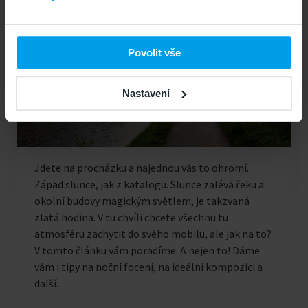
Povolit vše
Nastavení
Jdete na procházku a najednou vás to ohromí.
Západ slunce, jak z katalogu. Slunce zalévá řeku a
okolní budovy magickým světlem, je takzvaná
zlatá hodina. V tu chvíli chcete všechnu tu
atmosféru zachytit do svého mobilu, ale jak na to?
V tomto článku vám poradíme. A nejen to! Dáme
vám i tipy na noční focení, na ideální kompozici a
další.