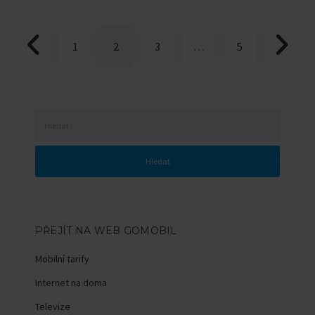
Stránkování
1
2
3
…
5
příspěvků
Vyhledávání
PŘEJÍT NA WEB GOMOBIL
Mobilní tarify
Internet na doma
Televize