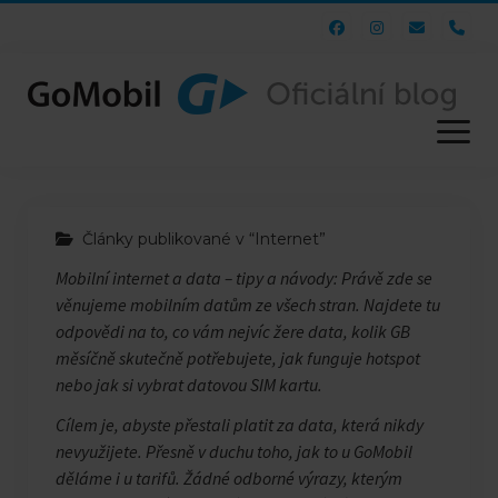
pho
otevřít
menu
e-shop
Články publikované v “Internet”
web
Mobilní internet a data – tipy a návody: Právě zde se
věnujeme mobilním datům ze všech stran. Najdete tu
odpovědi na to, co vám nejvíc žere data, kolik GB
měsíčně skutečně potřebujete, jak funguje hotspot
nebo jak si vybrat datovou SIM kartu.
Cílem je, abyste přestali platit za data, která nikdy
nevyužijete. Přesně v duchu toho, jak to u GoMobil
děláme i u tarifů. Žádné odborné výrazy, kterým