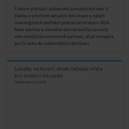
S létem přichází i plánování zahraničních cest. V
článku si přečtete aktuální informace o našich
roamingových službách platné od července 2024.
Naše novinky a zlevněné datové balíčky na cesty
vám umožní bezstarostně surfovat, ať už cestujete
po EU nebo do vzdálenějších destinací.
Lokality na focení. Aneb nejlepší místa
pro mobilní fotografii
Publikováno 20.6.2024