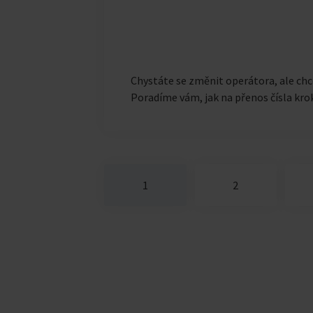
Chystáte se změnit operátora, ale chce
Poradíme vám, jak na přenos čísla krok
Stránkování
1
2
příspěvků