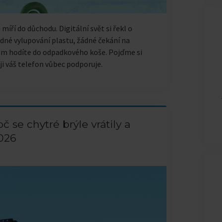
míří do důchodu. Digitální svět si řekl o
Žádné vylupování plastu, žádné čekání na
lem hodíte do odpadkového koše. Pojďme si
li ji váš telefon vůbec podporuje.
č se chytré brýle vrátily a
026