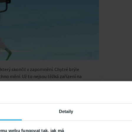
 který skončil v zapomnění. Chytré brýle
hno mění. Už to nejsou těžká zařízení na
 nekrade pozornost, ale dává nové možnosti.
ěti rychle a jednoduše
Detaily
mu webu fungovat tak, jak má