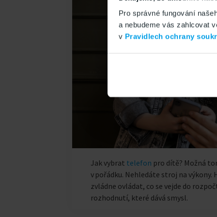
Pro správné fungování našeh
a nebudeme vás zahlcovat věc
v
Pravidlech ochrany souk
Jak vybrat
telefon
pro dítě? Možná to
v pořádku. Nehledáte stroj na výkony. 
zvládne ovládat, co se vejde do rozpočt
rozhodnutí, které dává smysl.