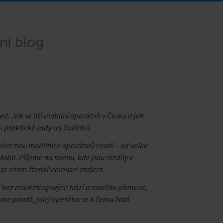
ed: Jak se liší mobilní operátoři v Česku a jak
 i praktické rady od GoMobil.
ském trhu mobilních operátorů chodí – od velké
Mobil. Píšeme na rovinu, kde jsou rozdíly v
se v tom čtenář nemusel ztrácet.
 bez marketingových frází a malého písmene,
me prostě, jaký operátor se k čemu hodí.