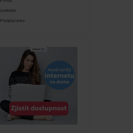
E-shop
GoMobil+
Předplacenka