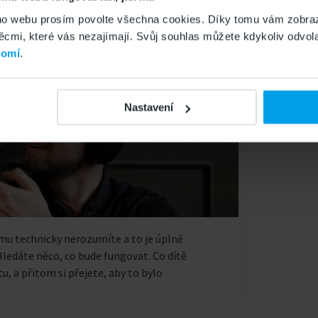
o webu prosím povolte všechna cookies. Díky tomu vám zobraz
mi, které vás nezajímají. Svůj souhlas můžete kdykoliv odvola
romí
.
Nastavení
mu technicky nerozumíte a to je úplně
Hledáte něco, co bude fungovat. Co dítě
u, a přitom si přejete, aby to bylo