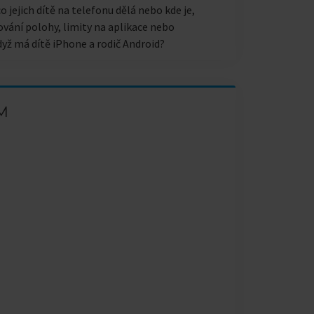
o jejich dítě na telefonu dělá nebo kde je,
ování polohy, limity na aplikace nebo
když má dítě iPhone a rodič Android?
IM