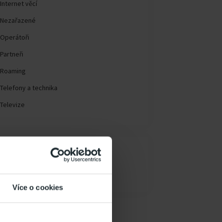
Internet věcí
Nezařazené
Operátoři
Partneři
Roaming
Telefony a technika
Televize
ARCHIV
Archiv
Více o cookies