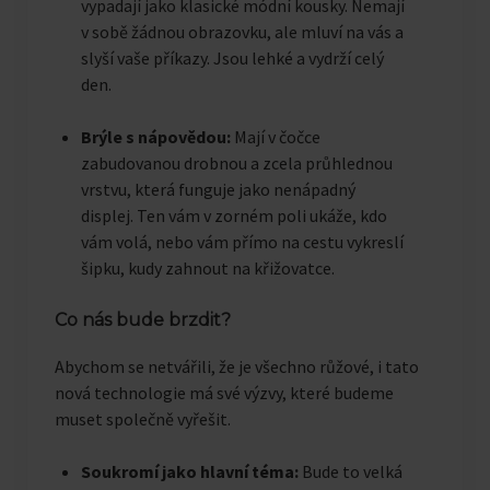
vypadají jako klasické módní kousky. Nemají
v sobě žádnou obrazovku, ale mluví na vás a
slyší vaše příkazy. Jsou lehké a vydrží celý
den.
Brýle s nápovědou:
Mají v čočce
zabudovanou drobnou a zcela průhlednou
vrstvu, která funguje jako nenápadný
displej. Ten vám v zorném poli ukáže, kdo
vám volá, nebo vám přímo na cestu vykreslí
šipku, kudy zahnout na křižovatce.
Co nás bude brzdit?
Abychom se netvářili, že je všechno růžové, i tato
nová technologie má své výzvy, které budeme
muset společně vyřešit.
Soukromí jako hlavní téma:
Bude to velká