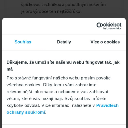
špičkovou technikou a pohodlným nošením
je pro výrobce ten nejtěžší úkol.
Souhlas
Detaily
Více o cookies
Děkujeme, že umožníte našemu webu fungovat tak, jak
má
Pro správné fungování našeho webu prosím povolte
všechna cookies. Díky tomu vám zobrazíme
relevantnější informace a nebudeme vás zahlcovat
věcmi, které vás nezajímají. Svůj souhlas můžete
Zdroj: Android
kdykoliv odvolat. Více informací naleznete v
Pravidlech
ochrany soukromí
.
Budoucnost je v digitálním připojení
Aby tohle všechno fungovalo, brýle potřebují být