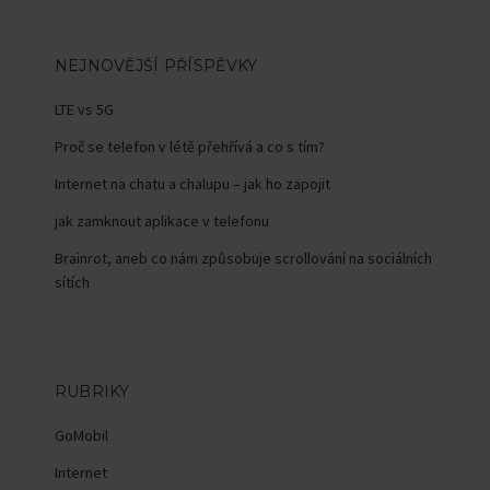
NEJNOVĚJŠÍ PŘÍSPĚVKY
LTE vs 5G
Proč se telefon v létě přehřívá a co s tím?
Internet na chatu a chalupu – jak ho zapojit
jak zamknout aplikace v telefonu
Brainrot, aneb co nám způsobuje scrollování na sociálních
sítích
RUBRIKY
GoMobil
Internet