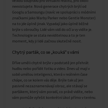
velkou soupravu pro virtuální realitu, pro okolí
neexistujete. Nová generace chytrých brýlí od
Googlu a Samsungu (navíc ve spolupráci s módními
značkami jako Warby Parker nebo Gentle Monster)
na to jde úplně jinak. Vypadají jako úplně běžné
brýle s obroučky. Lidé vám vidí do očí a vy vidíte je.
Technologie se stala neviditelnou a to je ten
moment, kdy ji lidé začnou skutečně nosit.
Chytrý parťák, co se „kouká“ s vámi
Dříve uměli chytré brýle v podstatě jen přehrát
hudbu nebo pořídit fotku a video. Dnes už mají v
sobě umělou inteligenci, která v reálném čase
chápe, co se kolem vás děje. Brýle tak už jen
pasivně nezaznamenávají obraz, ale stávají se
parťákem, který vám poradí, co právě vidíte, nebo
vám pomůže vyřešit konkrétní úkol přímo v terénu.