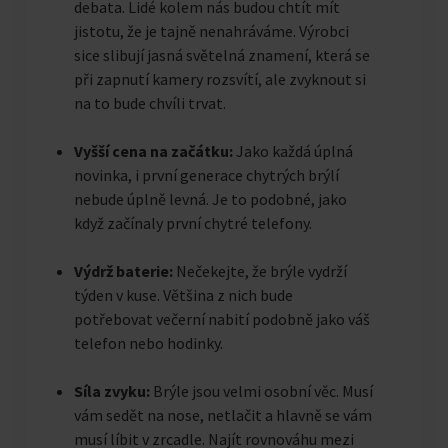
debata. Lidé kolem nás budou chtít mít
jistotu, že je tajně nenahráváme. Výrobci
sice slibují jasná světelná znamení, která se
při zapnutí kamery rozsvítí, ale zvyknout si
na to bude chvíli trvat.
Vyšší cena na začátku:
Jako každá úplná
novinka, i první generace chytrých brýlí
nebude úplně levná. Je to podobné, jako
když začínaly první chytré telefony.
Výdrž baterie:
Nečekejte, že brýle vydrží
týden v kuse. Většina z nich bude
potřebovat večerní nabití podobně jako váš
telefon nebo hodinky.
Síla zvyku:
Brýle jsou velmi osobní věc. Musí
vám sedět na nose, netlačit a hlavně se vám
musí líbit v zrcadle. Najít rovnováhu mezi