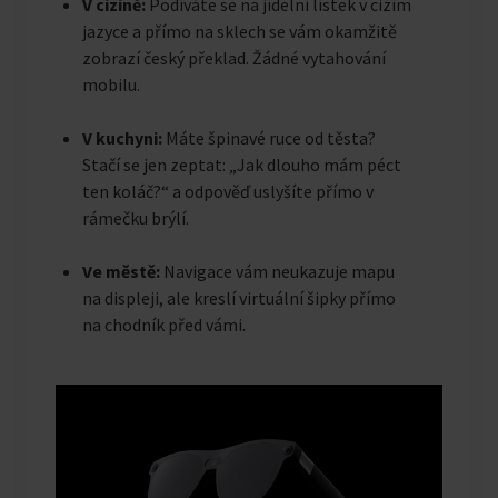
V cizině:
Podíváte se na jídelní lístek v cizím
jazyce a přímo na sklech se vám okamžitě
zobrazí český překlad. Žádné vytahování
mobilu.
V kuchyni:
Máte špinavé ruce od těsta?
Stačí se jen zeptat: „Jak dlouho mám péct
ten koláč?“ a odpověď uslyšíte přímo v
rámečku brýlí.
Ve městě:
Navigace vám neukazuje mapu
na displeji, ale kreslí virtuální šipky přímo
na chodník před vámi.