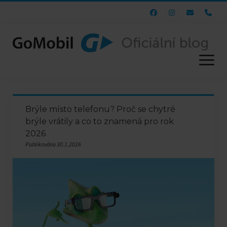
pho
otevřít
menu
e-shop
Brýle místo telefonu? Proč se chytré
web
brýle vrátily a co to znamená pro rok
2026
Publikováno 30.1.2026